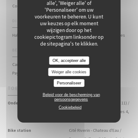
alle', 'Weiger alle' of
Contemporain
'Personaliseer' om uw
voorkeuren te beheren. U kunt
DIENSTEN
uw keuzes op elk moment
wijzigen door op het
Halal, Kinderen vriendelijk, Veggie vriendelijk, Lunch formules
cookiepictogram linksonder op
de sitepagina's te klikken.
BETAALMETHODEN
OK, accepteer alle
Card, Zonder contact, Apple Pay, Eurocard / Mastercard,
Weiger alle cookies
Paypal, Contant geld, Visa, Debetkaart
Personaliseer
TOEGANG
Beleid voor de bescherming van
persoonsgegevens
République (lignes 3, 5, 8, 9, 11) /
Ondergrondse
Cookiebeleid
Strasbourg Saint-Denis (lignes 4,
8, 9)
Cité Riverin - Chateau d'Eau /
Bike station