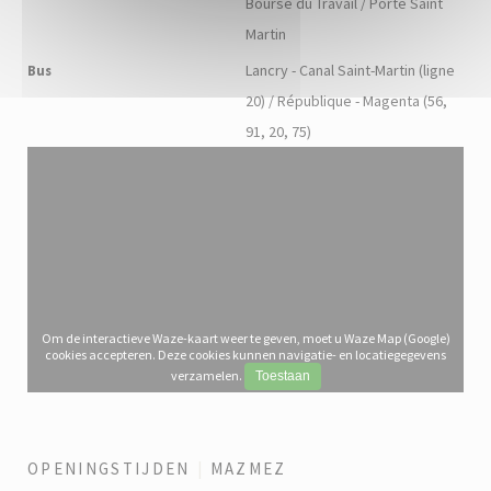
Bourse du Travail / Porte Saint
Martin
Lancry - Canal Saint-Martin (ligne
Bus
20) / République - Magenta (56,
91, 20, 75)
Om de interactieve Waze-kaart weer te geven, moet u Waze Map (Google)
cookies accepteren. Deze cookies kunnen navigatie- en locatiegegevens
verzamelen.
Toestaan
OPENINGSTIJDEN
MAZMEZ