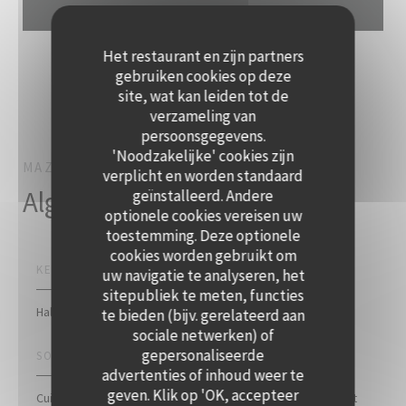
Het restaurant en zijn partners
gebruiken cookies op deze
site, wat kan leiden tot de
verzameling van
persoonsgegevens.
'Noodzakelijke' cookies zijn
MAZMEZ
CUISINE À PARTAGER
PARIS
verplicht en worden standaard
Algemene informatie
geïnstalleerd. Andere
optionele cookies vereisen uw
toestemming. Deze optionele
cookies worden gebruikt om
KEUKEN
uw navigatie te analyseren, het
sitepubliek te meten, functies
Halal, Vegetalian, veggie, Bistronomique, Libanees
te bieden (bijv. gerelateerd aan
sociale netwerken) of
gepersonaliseerde
SOORT BEDRIJF
advertenties of inhoud weer te
Mazmez
geven. Klik op 'OK, accepteer
Cuisine à partager, Fusion, Libanees restaurant, Restaurant