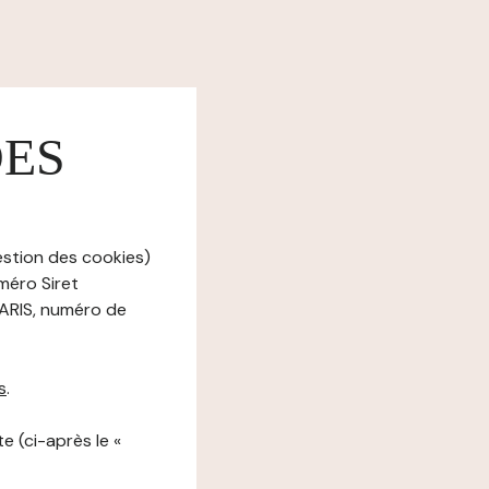
DES
estion des cookies)
uméro Siret
ARIS, numéro de
s
.
e (ci-après le «