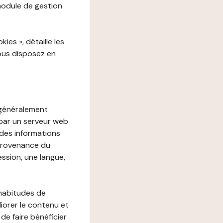
 module de gestion
es », détaille les
vous disposez en
, généralement
 par un serveur web
r des informations
 provenance du
ession, une langue,
 habitudes de
liorer le contenu et
 de faire bénéficier