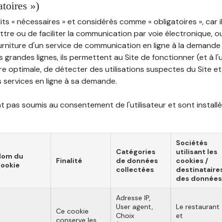
atoires »)
ts « nécessaires » et considérés comme « obligatoires », car il
tre ou de faciliter la communication par voie électronique, 
ourniture d'un service de communication en ligne à la demand
les grandes lignes, ils permettent au Site de fonctionner (et à l'
e optimale, de détecter des utilisations suspectes du Site et 
ns services en ligne à sa demande.
 pas soumis au consentement de l'utilisateur et sont installé
Sociétés
Catégories
utilisant les
Nom du
Finalité
de données
cookies /
ookie
collectées
destinataire
des données
Adresse IP,
User agent,
Le restaurant
Ce cookie
Choix
et
conserve les